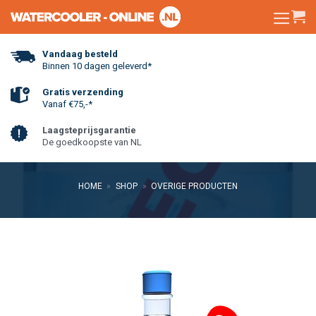
Skip
to
content
Vandaag besteld
Binnen 10 dagen geleverd*
Gratis verzending
Vanaf €75,-*
Laagsteprijsgarantie
De goedkoopste van NL
HOME
»
SHOP
»
OVERIGE PRODUCTEN