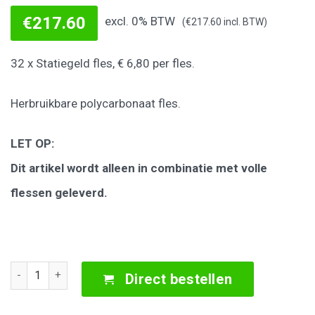
€
217.60
excl. 0% BTW
(
€
217.60
incl. BTW)
32 x Statiegeld fles, € 6,80 per fles.
Herbruikbare polycarbonaat fles.
LET OP:
Dit artikel wordt alleen in combinatie met volle
flessen geleverd.
32 x Statiegeld fles a € 6,80 aantal
Direct bestellen