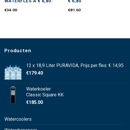
WATERFLES A € 6,80.
€ 6,80
€
34.00
€
81.60
Producten
12 x 18,9 Liter PURAVIDA, Prijs per fles: € 14,95
€
179.40
Waterkoeler
Classic Square KK
€
185.00
Watercoolers