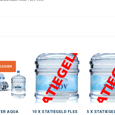
FLESSEN
Toevoegen
Toevoegen
aan
aan
wenslijst
wenslijst
ITER AQUA
10 X STATIEGELD FLES
5 X STATIEGE