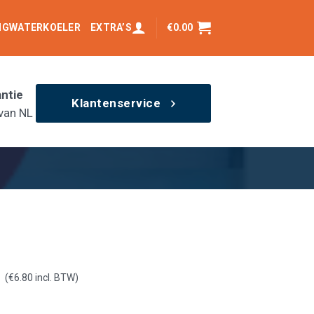
INGWATERKOELER
EXTRA’S
€
0.00
antie
Klantenservice
van NL
(
€
6.80
incl. BTW)