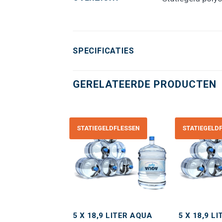
SPECIFICATIES
GERELATEERDE PRODUCTEN
STATIEGELDFLESSEN
STATIEGELD
Toevoegen
Toevoegen
aan
aan
wenslijst
wenslijst
TIEGELD
5 X 18,9 LITER AQUA
5 X 18,9 L