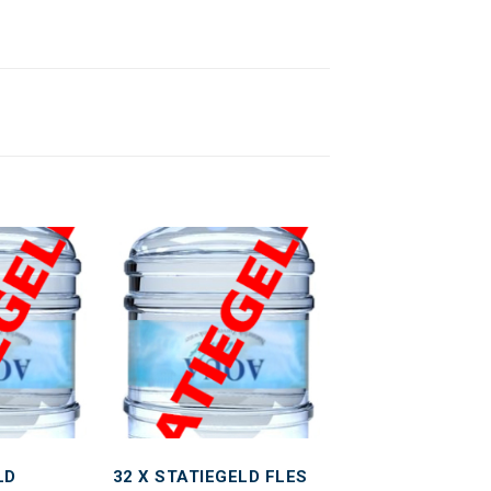
Toevoegen
Toevoegen
aan
aan
wenslijst
wenslijst
LD
32 X STATIEGELD FLES