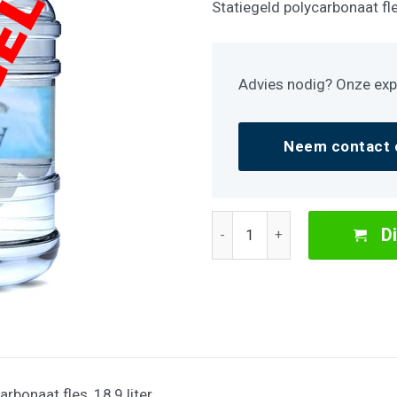
aan
Statiegeld polycarbonaat fles
wenslijst
Advies nodig? Onze expe
Neem contact 
Statiegeld fles aantal
D
arbonaat fles, 18,9 liter