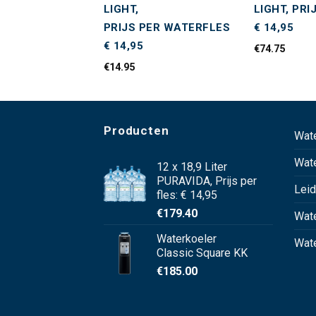
ES A € 6,80.
LIGHT,
LIGHT, PRI
PRIJS PER WATERFLES
€ 14,95
€ 14,95
€
74.75
€
14.95
Producten
Wat
Wat
12 x 18,9 Liter
PURAVIDA, Prijs per
Leid
fles: € 14,95
€
179.40
Wate
Waterkoeler
Wate
Classic Square KK
€
185.00