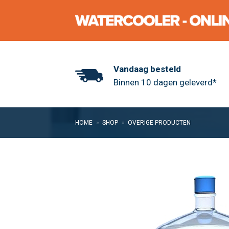
Skip
to
content
Vandaag besteld
Binnen 10 dagen geleverd*
HOME
»
SHOP
»
OVERIGE PRODUCTEN