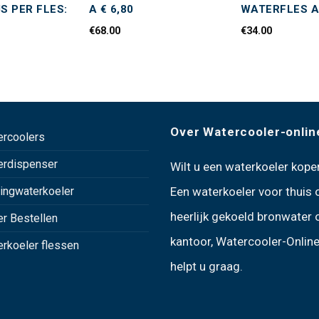
JS PER FLES:
A € 6,80
WATERFLES A 
€
68.00
€
34.00
Over Watercooler-onlin
ercoolers
erdispenser
Wilt u een
waterkoeler kope
ingwaterkoeler
Een
waterkoeler voor thuis
heerlijk gekoeld bronwater 
r Bestellen
kantoor, Watercooler-Online
rkoeler flessen
helpt u graag.