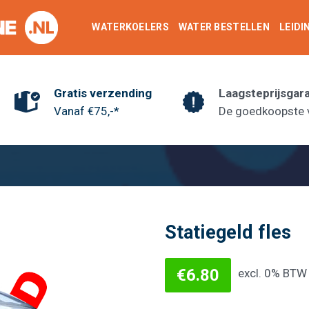
WATERKOELERS
WATER BESTELLEN
LEID
Gratis verzending
Laagsteprijsgar
Vanaf €75,-*
De goedkoopste 
Statiegeld fles
€
6.80
excl. 0% BTW
Toevoegen