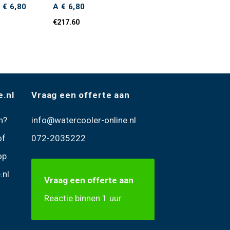
€ 6,80
A € 6,80
€
217.60
e.nl
Vraag een offerte aan
n
?
info@watercooler-online.nl
of
072-2035222
op
.nl
Vraag een offerte aan
Reactie binnen 1 uur