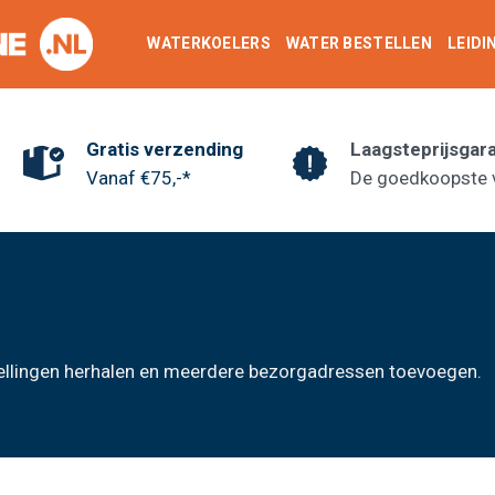
WATERKOELERS
WATER BESTELLEN
LEID
Gratis verzending
Laagsteprijsgar
Vanaf €75,-*
De goedkoopste 
tellingen herhalen en meerdere bezorgadressen toevoegen.