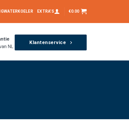
INGWATERKOELER
EXTRA’S
€
0.00
antie
Klantenservice
van NL