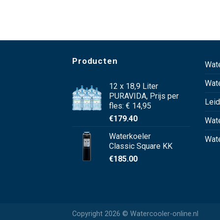
Producten
Wat
Wat
12 x 18,9 Liter
PURAVIDA, Prijs per
Leid
fles: € 14,95
€
179.40
Wate
Waterkoeler
Wate
Classic Square KK
€
185.00
Copyright 2026 © Watercooler-online.nl