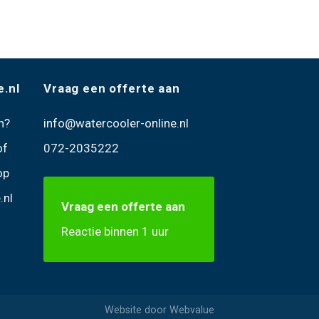
e.nl
Vraag een offerte aan
n
?
info@watercooler-online.nl
of
072-2035222
op
.nl
Vraag een offerte aan
Reactie binnen 1 uur
Website door
Webvalue