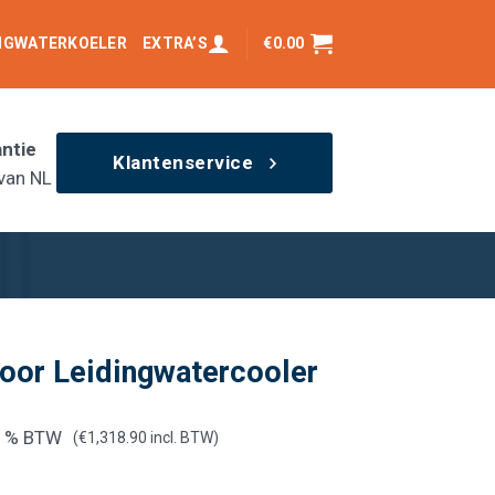
INGWATERKOELER
EXTRA’S
€
0.00
antie
Klantenservice
van NL
loor Leidingwatercooler
21% BTW
(
€
1,318.90
incl. BTW)