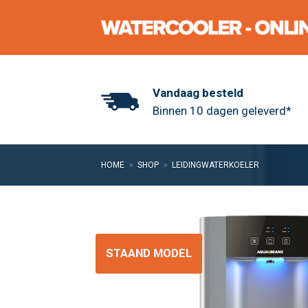
Skip
to
content
Vandaag besteld
Binnen 10 dagen geleverd*
HOME
»
SHOP
»
LEIDINGWATERKOELER
STAAND MODEL