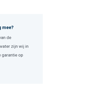
ng mee?
van de
ater zijn wij in
e garantie op