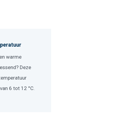
peratuur
 een warme
lessend? Deze
rtemperatuur
van 6 tot 12 °C.