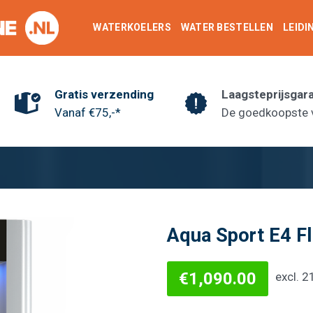
WATERKOELERS
WATER BESTELLEN
LEID
Gratis verzending
Laagsteprijsgar
Vanaf €75,-*
De goedkoopste 
Aqua Sport E4 F
€
1,090.00
excl. 
Toevoegen