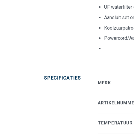
UF waterfilter
Aansluit set o
Koolzuurpatroo
Powercord/Aan
SPECIFICATIES
MERK
ARTIKELNUMM
TEMPERATUUR