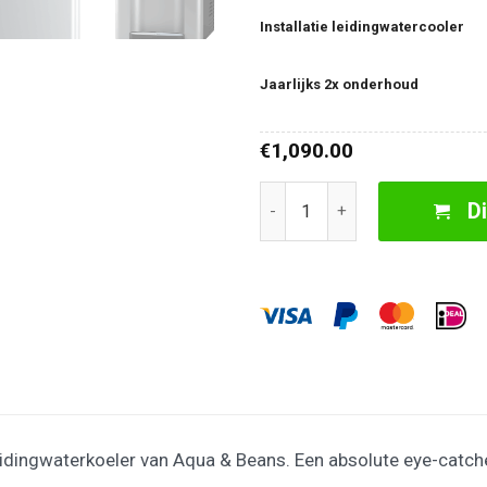
Installatie leidingwatercooler
Jaarlijks 2x onderhoud
1,090.00
€
Aqua Sport E4 Floor Leidingwa
D
idingwaterkoeler van Aqua & Beans. Een absolute eye-catche