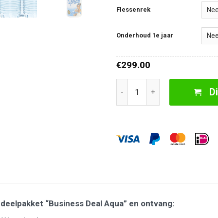
Flessenrek
Onderhoud 1e jaar
299.00
€
Home Deal Table PuraVida (PE
D
rdeelpakket “Business Deal Aqua” en ontvang: