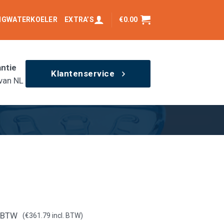
INGWATERKOELER
EXTRA’S
€
0.00
antie
Klantenservice
van NL
e
% BTW
(
€
361.79
incl. BTW)