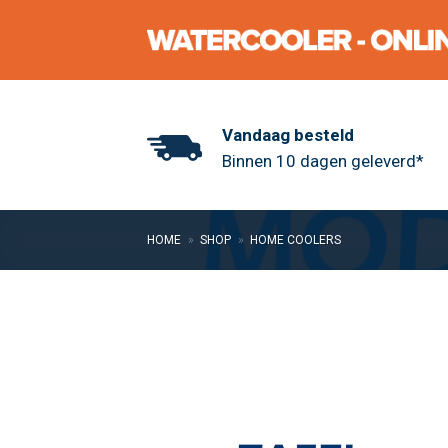
Skip
to
content
Vandaag besteld
Binnen 10 dagen geleverd*
HOME
»
SHOP
»
HOME COOLERS