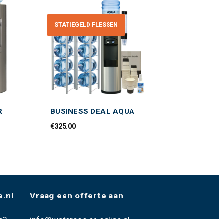
STATIEGELD FLESSEN
Toevoegen
Toevoegen
aan
aan
wenslijst
wenslijst
R
BUSINESS DEAL AQUA
€
325.00
e.nl
Vraag een offerte aan