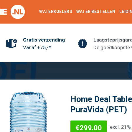
WATERKOELERS
WATER BESTELLEN
LEID
Gratis verzending
Laagsteprijsgar
Vanaf €75,-*
De goedkoopste 
Home Deal Tabl
PuraVida (PET)
€
299.00
excl. 21
Toevoegen