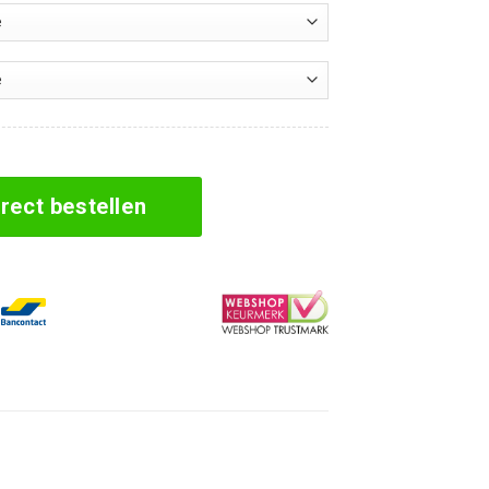
T) aantal
irect bestellen