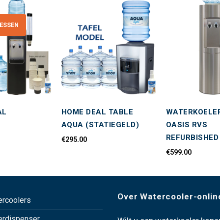
ESSEN
Toevoegen
Toevoegen
aan
aan
wenslijst
wenslijst
AL
HOME DEAL TABLE
WATERKOELE
AQUA (STATIEGELD)
OASIS RVS
REFURBISHED
€
295.00
€
599.00
Over Watercooler-onlin
ercoolers
erdispenser