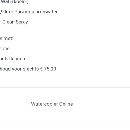
 Waterkoeler,
,9 liter PuraVida bronwater
r Clean Spray
an met:
nctie
or 5 flessen
houd voor slechts € 75,00
Watercooler Online