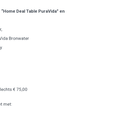
 “Home Deal Table PuraVida” en
r,
raVida Bronwater
ay
lechts € 75,00
t met: