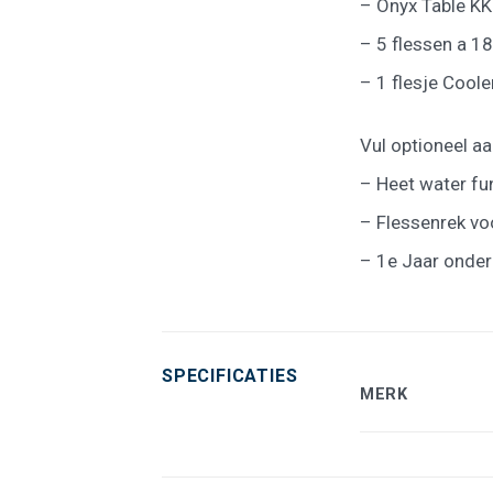
– Onyx Table KK
– 5 flessen a 18
– 1 flesje Coole
Vul optioneel a
– Heet water fu
– Flessenrek vo
– 1e Jaar onder
SPECIFICATIES
MERK