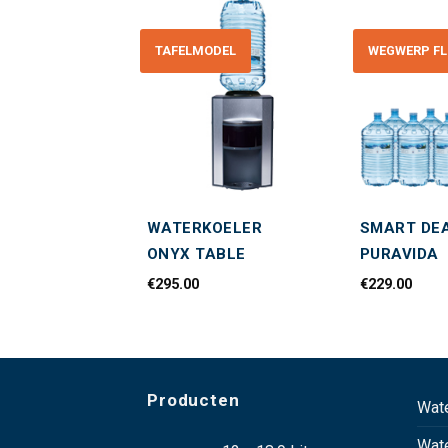
TAFELMODEL
WEGWERP FL
Toevoegen
Toevoegen
aan
aan
wenslijst
wenslijst
EAL FLOOR
WATERKOELER
SMART DE
TATIEGELD)
ONYX TABLE
PURAVIDA
€
295.00
€
229.00
Producten
Wat
Wat