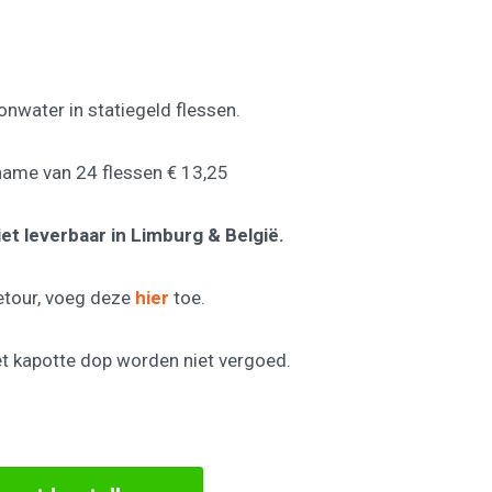
ronwater in statiegeld flessen.
afname van 24 flessen € 13,25
iet leverbaar in Limburg & België.
retour, voeg deze
hier
toe.
t kapotte dop worden niet vergoed.
s per waterfles: € 13,75 aantal