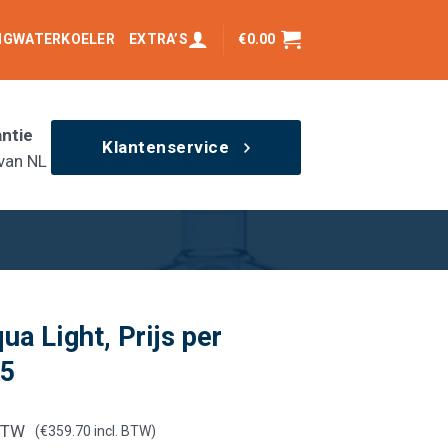
INGWATERKOELER
EXTRA’S
€
0.00
antie
Klantenservice
van NL
qua Light, Prijs per
75
BTW
(
€
359.70
incl. BTW)