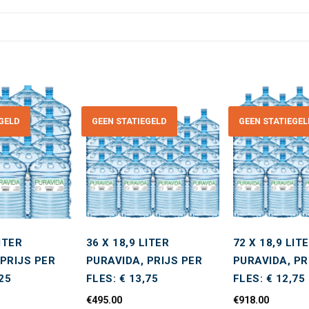
EGELD
GEEN STATIEGELD
GEEN STATIEGE
Toevoegen
Toevoegen
aan
aan
wenslijst
wenslijst
LITER
36 X 18,9 LITER
72 X 18,9 LIT
 PRIJS PER
PURAVIDA, PRIJS PER
PURAVIDA, PR
,25
FLES: € 13,75
FLES: € 12,75
€
495.00
€
918.00