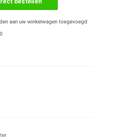
irect bestellen
den aan uw winkelwagen toegevoegd:
80
iter