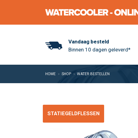
Skip
to
content
Vandaag besteld
Binnen 10 dagen geleverd*
HOME
»
SHOP
»
WATER BESTELLEN
STATIEGELDFLESSEN