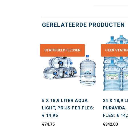
GERELATEERDE PRODUCTEN
ATIEGELD
STATIEGELDFLESSEN
GEEN STATI
Toevoegen
Toevoegen
aan
aan
wenslijst
wenslijst
9 LITER
5 X 18,9 LITER AQUA
24 X 18,9 
A, PRIJS PER
LIGHT, PRIJS PER FLES:
PURAVIDA,
13,20
€ 14,95
FLES: € 14
€
74.75
€
342.00