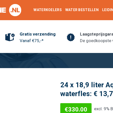
WATERKOELERS
WATER BESTELLEN
LEID
Gratis verzending
Laagsteprijsgar
Vanaf €75,-*
De goedkoopste 
24 x 18,9 liter A
waterfles: € 13,
€
330.00
excl. 9% 
Toevoegen