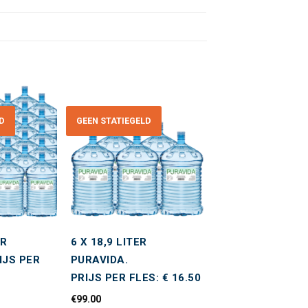
LD
GEEN STATIEGELD
Toevoegen
Toevoegen
aan
aan
wenslijst
wenslijst
ER
6 X 18,9 LITER
IJS PER
PURAVIDA.
PRIJS PER FLES: € 16.50
€
99.00