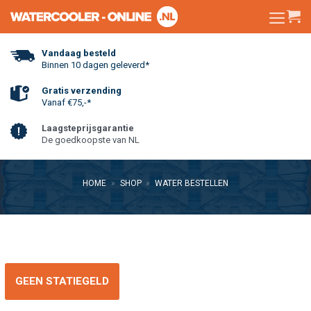
Skip
to
content
Vandaag besteld
Binnen 10 dagen geleverd*
Gratis verzending
Vanaf €75,-*
Laagsteprijsgarantie
De goedkoopste van NL
HOME
»
SHOP
»
WATER BESTELLEN
GEEN STATIEGELD