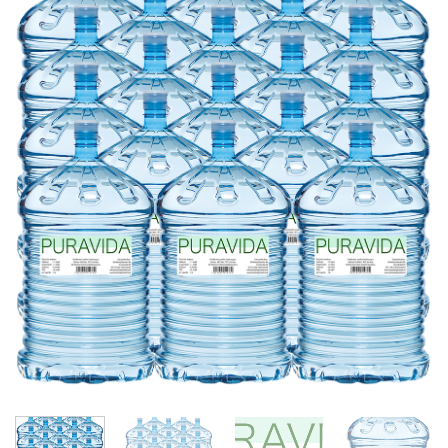
Toevoegen
aan
wenslijst