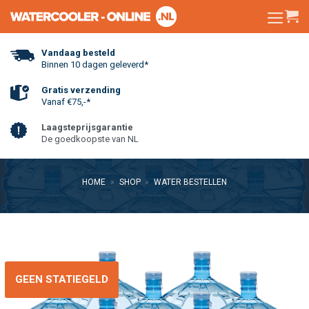
Skip
to
content
Vandaag besteld
Binnen 10 dagen geleverd*
Gratis verzending
Vanaf €75,-*
Laagsteprijsgarantie
De goedkoopste van NL
HOME
»
SHOP
»
WATER BESTELLEN
GEEN STATIEGELD